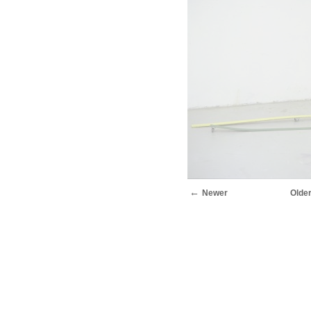
Newer
Olde