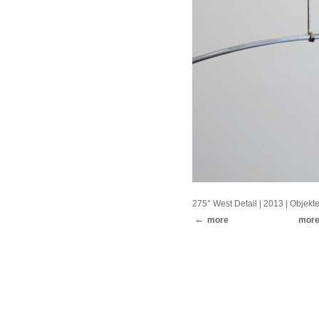
275° West Detail
| 2013 |
Objekt
more
mor