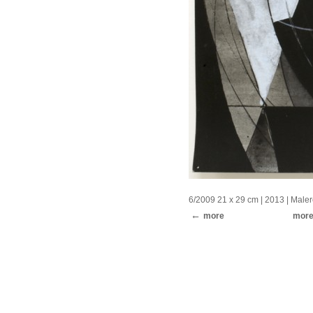
6/2009 21 x 29 cm
| 2013 |
Maler
more
mor