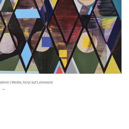
alerei
| Media:
Acryl auf Leinwand
e