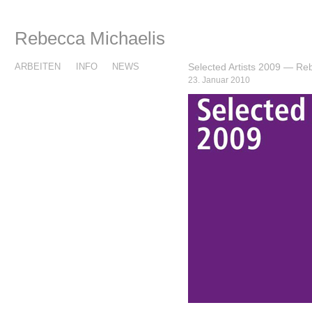
Rebecca Michaelis
ARBEITEN
INFO
NEWS
Selected Artists 2009 — Re
23. Januar 2010