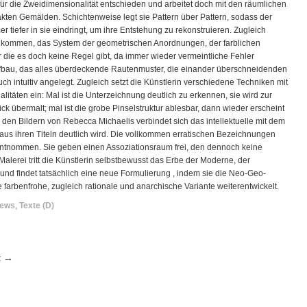
für die Zweidimensionalität entschieden und arbeitet doch mit den räumlichen
rakten Gemälden. Schichtenweise legt sie Pattern über Pattern, sodass der
 tiefer in sie eindringt, um ihre Entstehung zu rekonstruieren. Zugleich
izukommen, das System der geometrischen Anordnungen, der farblichen
 die es doch keine Regel gibt, da immer wieder vermeintliche Fehler
ufbau, das alles überdeckende Rautenmuster, die einander überschneidenden
ch intuitiv angelegt. Zugleich setzt die Künstlerin verschiedene Techniken mit
litäten ein: Mal ist die Unterzeichnung deutlich zu erkennen, sie wird zur
dick übermalt; mal ist die grobe Pinselstruktur ablesbar, dann wieder erscheint
In den Bildern von Rebecca Michaelis verbindet sich das intellektuelle mit dem
aus ihren Titeln deutlich wird. Die vollkommen erratischen Bezeichnungen
 entnommen. Sie geben einen Assoziationsraum frei, den dennoch keine
Malerei tritt die Künstlerin selbstbewusst das Erbe der Moderne, der
und findet tatsächlich eine neue Formulierung , indem sie die Neo-Geo-
 farbenfrohe, zugleich rationale und anarchische Variante weiterentwickelt.
ews
,
Texte (D)
t