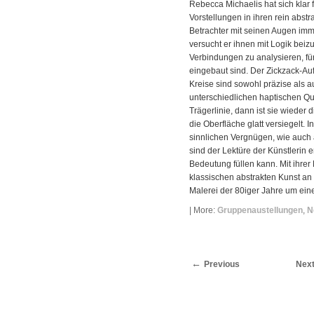
Rebecca Michaelis hat sich klar 
Vorstellungen in ihren rein abst
Betrachter mit seinen Augen immer
versucht er ihnen mit Logik be
Verbindungen zu analysieren, für
eingebaut sind. Der Zickzack-A
Kreise sind sowohl präzise als au
unterschiedlichen haptischen Qua
Trägerlinie, dann ist sie wieder 
die Oberfläche glatt versiegelt. 
sinnlichen Vergnügen, wie auch 
sind der Lektüre der Künstlerin
Bedeutung füllen kann. Mit ihrer 
klassischen abstrakten Kunst an 
Malerei der 80iger Jahre um eine
| More:
Gruppenaustellungen
,
N
Previous
Nex